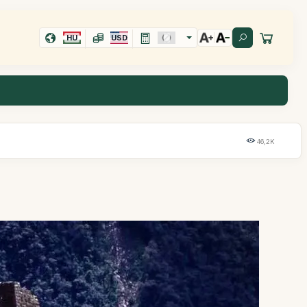
HU
USD
46,2K