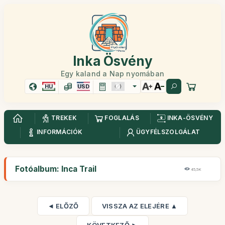
Inka Ösvény
Egy kaland a Nap nyomában
HU
USD
TREKEK
FOGLALÁS
INKA-ÖSVÉNY
INFORMÁCIÓK
ÜGYFÉLSZOLGÁLAT
Fotóalbum: Inca Trail
45,5K
◄ ELŐZŐ
VISSZA AZ ELEJÉRE ▲