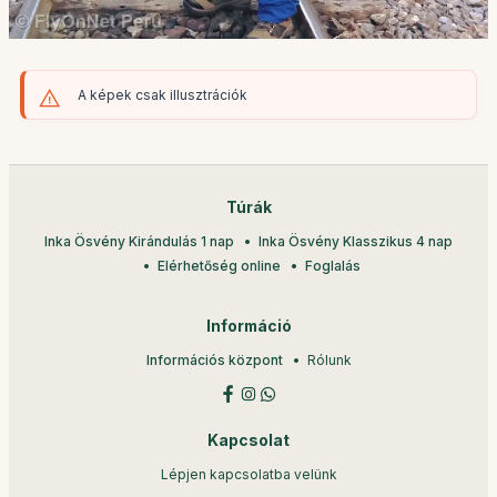
A képek csak illusztrációk
Túrák
Inka Ösvény Kirándulás 1 nap
Inka Ösvény Klasszikus 4 nap
Elérhetőség online
Foglalás
Információ
Információs központ
Rólunk
Kapcsolat
Lépjen kapcsolatba velünk