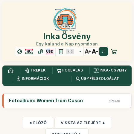
Inka Ösvény
Egy kaland a Nap nyomában
HU
USD
TREKEK
FOGLALÁS
INKA-ÖSVÉNY
INFORMÁCIÓK
ÜGYFÉLSZOLGÁLAT
Fotóalbum: Women from Cusco
52,4K
◄ ELŐZŐ
VISSZA AZ ELEJÉRE ▲