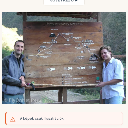
KÖVETKEZŐ ►
A képek csak illusztrációk