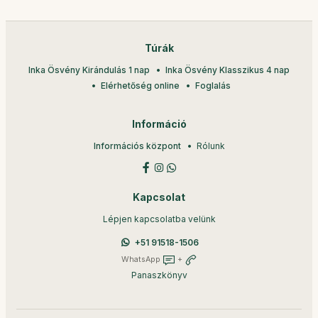
Túrák
Inka Ösvény Kirándulás 1 nap
Inka Ösvény Klasszikus 4 nap
Elérhetőség online
Foglalás
Információ
Információs központ
Rólunk
Kapcsolat
Lépjen kapcsolatba velünk
+51 91518-1506
WhatsApp
+
Panaszkönyv