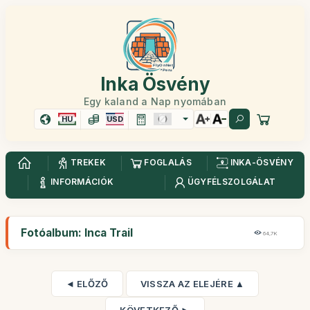
Inka Ösvény
Egy kaland a Nap nyomában
HU
USD
TREKEK
FOGLALÁS
INKA-ÖSVÉNY
INFORMÁCIÓK
ÜGYFÉLSZOLGÁLAT
Fotóalbum: Inca Trail
64,7K
◄ ELŐZŐ
VISSZA AZ ELEJÉRE ▲