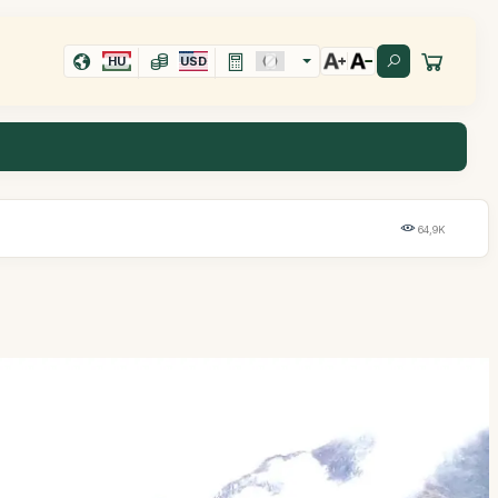
HU
USD
64,9K