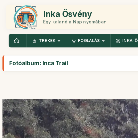
Inka Ösvény
Egy kaland a Nap nyomában
TREKEK
FOGLALÁS
INKA-
Fotóalbum: Inca Trail