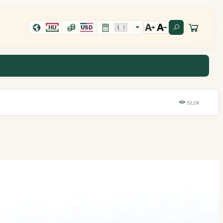
HU
USD
53,2K