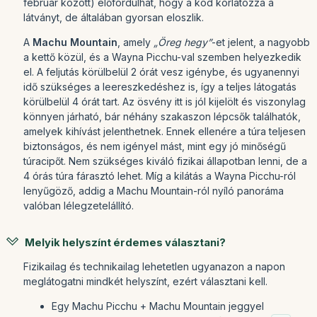
február között) előfordulhat, hogy a köd korlátozza a
látványt, de általában gyorsan eloszlik.
A
Machu Mountain
, amely
„Öreg hegy”
-et jelent, a nagyobb
a kettő közül, és a Wayna Picchu-val szemben helyezkedik
el. A feljutás körülbelül 2 órát vesz igénybe, és ugyanennyi
idő szükséges a leereszkedéshez is, így a teljes látogatás
körülbelül 4 órát tart. Az ösvény itt is jól kijelölt és viszonylag
könnyen járható, bár néhány szakaszon lépcsők találhatók,
amelyek kihívást jelenthetnek. Ennek ellenére a túra teljesen
biztonságos, és nem igényel mást, mint egy jó minőségű
túracipőt. Nem szükséges kiváló fizikai állapotban lenni, de a
4 órás túra fárasztó lehet. Míg a kilátás a Wayna Picchu-ról
lenyűgöző, addig a Machu Mountain-ról nyíló panoráma
valóban lélegzetelállító.
Melyik helyszínt érdemes választani?
Fizikailag és technikailag lehetetlen ugyanazon a napon
meglátogatni mindkét helyszínt, ezért választani kell.
Egy Machu Picchu + Machu Mountain jeggyel