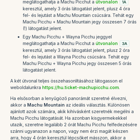
meglátogathatja a Machu Picchut a
útvonalon
1A
keresztül, amely 3 órás látogatást jelent, plusz 4 óra
fel- és lejutást a Machu Mountain csúcsára. Tehát egy
Machu Picchu + Machu Mountain jegy összesen 7 órás
(!) látogatást jelent.
Egy Machu Picchu + Wayna Picchu jeggyel
meglátogathatja a Machu Picchut a
útvonalon
3A
keresztül, amely 3 órás látogatást jelent, plusz 2 óra
fel- és lejutást a Wayna Picchu csúcsára. Tehát egy
Machu Picchu + Wayna Picchu jegy összesen 5 órás
látogatást jelent.
A két útvonal teljes összehasonlításához látogasson el
weboldalunkra
https://hu.ticket-machupicchu.com
.
Ha elsősorban a lenyűgöző panorámát szeretné élvezni,
akkor a
Machu Mountain
az ideális választás. Különösen
ajánlott azok számára, akik kihívásként szeretnék megélni a
Machu Picchu látogatását. Ha azonban kisgyermekekkel
utazik, szeretne legalább 2 órát Machu Picchu felfedezésére
szánni ugyanazon a napon, vagy nem érzi magát készen
arra, hogy 4 órán keresztül lépcsőket másszon, akkor a