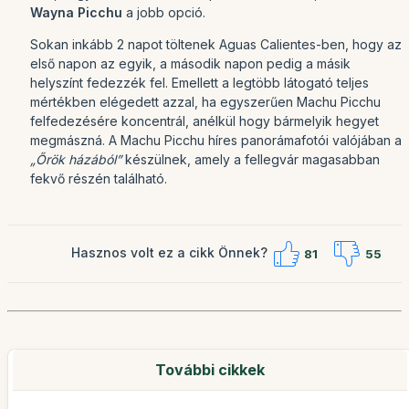
Wayna Picchu
a jobb opció.
Sokan inkább 2 napot töltenek Aguas Calientes-ben, hogy az
első napon az egyik, a második napon pedig a másik
helyszínt fedezzék fel. Emellett a legtöbb látogató teljes
mértékben elégedett azzal, ha egyszerűen Machu Picchu
felfedezésére koncentrál, anélkül hogy bármelyik hegyet
megmászná. A Machu Picchu híres panorámafotói valójában a
„Őrök házából”
készülnek, amely a fellegvár magasabban
fekvő részén található.
Hasznos volt ez a cikk Önnek?
81
55
További cikkek