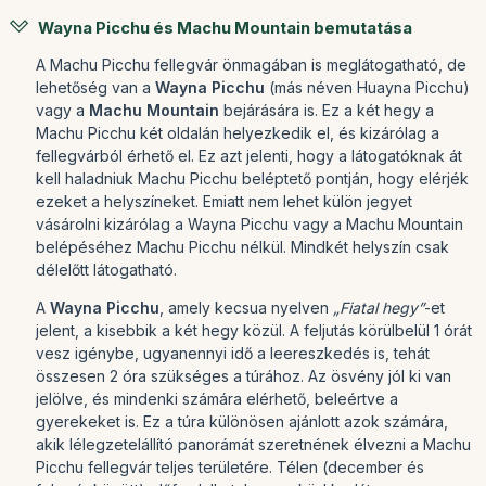
Wayna Picchu és Machu Mountain bemutatása
A Machu Picchu fellegvár önmagában is meglátogatható, de
lehetőség van a
Wayna Picchu
(más néven Huayna Picchu)
vagy a
Machu Mountain
bejárására is. Ez a két hegy a
Machu Picchu két oldalán helyezkedik el, és kizárólag a
fellegvárból érhető el. Ez azt jelenti, hogy a látogatóknak át
kell haladniuk Machu Picchu beléptető pontján, hogy elérjék
ezeket a helyszíneket. Emiatt nem lehet külön jegyet
vásárolni kizárólag a Wayna Picchu vagy a Machu Mountain
belépéséhez Machu Picchu nélkül. Mindkét helyszín csak
délelőtt látogatható.
A
Wayna Picchu
, amely kecsua nyelven
„Fiatal hegy”
-et
jelent, a kisebbik a két hegy közül. A feljutás körülbelül 1 órát
vesz igénybe, ugyanennyi idő a leereszkedés is, tehát
összesen 2 óra szükséges a túrához. Az ösvény jól ki van
jelölve, és mindenki számára elérhető, beleértve a
gyerekeket is. Ez a túra különösen ajánlott azok számára,
akik lélegzetelállító panorámát szeretnének élvezni a Machu
Picchu fellegvár teljes területére. Télen (december és