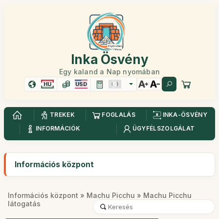
Inka Ösvény
Egy kaland a Nap nyomában
HU
USD
TREKEK
FOGLALÁS
INKA-ÖSVÉNY
INFORMÁCIÓK
ÜGYFÉLSZOLGÁLAT
Információs központ
Információs központ
»
Machu Picchu
» Machu Picchu
látogatás